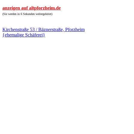
anzeigen auf altpforzheim.de
(Sie werden in 6 Sekunden weitergeleitet)
Kirchenstraße 53 / Bäznerstraße, Pforzheim
{ehemalige Schäferei}