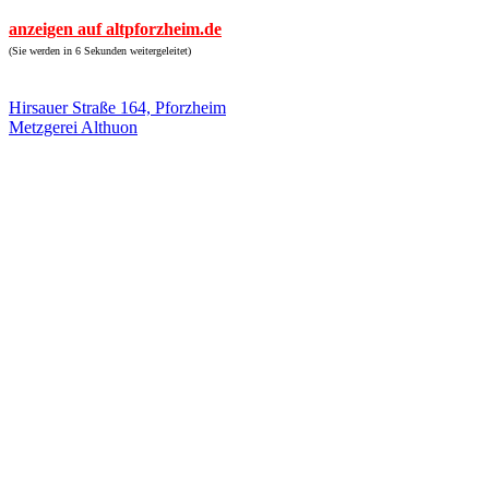
anzeigen auf altpforzheim.de
(Sie werden in 6 Sekunden weitergeleitet)
Hirsauer Straße 164, Pforzheim
Metzgerei Althuon